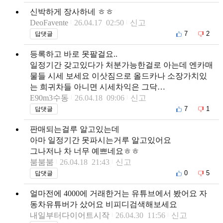
신박하게 장사하네 ㅎㅎ
DeoFavente
26.04.17 02:50
신고
7
2
답댓글
등록하고 바로 못팔걸요..
일정기간 갖고있다가 처분가능한걸로 아는데 엔카매
물들 시세 보세요 이삿짐으로 올드카나 소장가치있
는 희귀차들 아니면 시세차익은 그닥…
E90m3수동
26.04.18 09:06
신고
7
1
답댓글
판매되는걸루 알고있는데
아마 일정기간 못파시는거루 알고있어요
그나저나 차 너무 예쁘네요ㅎㅎ
붐붐붐
26.04.18 21:43
신고
0
5
답댓글
얼마전에 4000에 거래한거는 유튜브에서 봤어요 자
동차유튜버가 샀어요 비피디검색해보세요
내일부터다이어트시작
26.04.30 11:56
신고