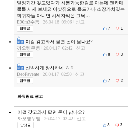
일정기간 갖고있다가 처분가능한걸로 아는데 엔카매
물들 시세 보세요 이삿짐으로 올드카나 소장가치있는
희귀차들 아니면 시세차익은 그닥…
E90m3수동
26.04.18 09:06
신고
7
1
답댓글
이걸 갖고와서 팔면 돈이 남나요?
베플
까오삥무삥
26.04.17 02:42
신고
8
3
답댓글
신박하게 장사하네 ㅎㅎ
베플
DeoFavente
26.04.17 02:50
신고
7
2
답댓글
파워링크 광고
이걸 갖고와서 팔면 돈이 남나요?
까오삥무삥
26.04.17 02:42
신고
8
3
답댓글