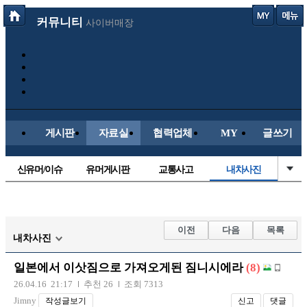
커뮤니티
사이버매장
게시판
자료실
협력업체
MY
글쓰기
신유머/이슈
유머게시판
교통사고
내차사진
국산차
수입차
직찍/특종
자동차사진
후방주의방
레이싱모델
자유사진
군사/무기
이전
다음
목록
내차사진
트럭/버스
항공/해운/철도
올드카/추억
오토바이
일본에서 이삿짐으로 가져오게된 짐니시에라
(8)
장착시공사진
26.04.16 21:17
추천 26
조회 7313
Jimny
작성글보기
신고
댓글