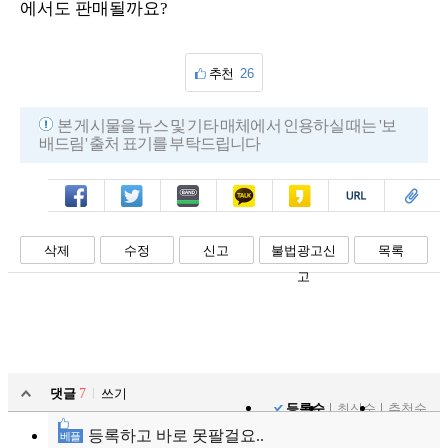
에서도 판매될까요?
추천
26
본 게시물을 뉴스 및 기타 매체에서 인용하실 때는 '보
배드림' 출처 표기를 부탁드립니다
페북
트윗
밴드
카톡
카스
복사
스크랩
삭제
수정
신고
불법광고신
목록
고
댓글
7
쓰기
등록순
최신순
추천순
등록하고 바로 못팔걸요..
베플