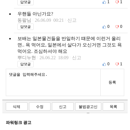
1
1
답댓글
우핸들 아닌가요?
동팔님
26.06.09 00:21
신고
0
0
답댓글
보배는 일본물건들을 반일하기 떄문에 이런거 올리
면.. 욕 먹어요, 일본에서 살다가 오신거면 그것도 욕
먹어요. 조심하셔야 해요
뿌디누현
26.06.22 18:09
신고
0
1
답댓글
등록
삭제
수정
신고
불법광고신
목록
고
파워링크 광고