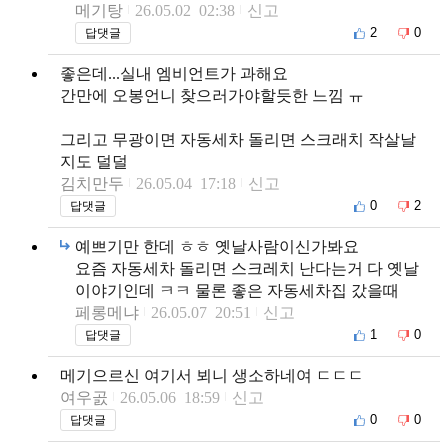
메기탕
26.05.02 02:38
신고
2
0
답댓글
좋은데...실내 엠비언트가 과해요
간만에 오봉언니 찾으러가야할듯한 느낌 ㅠ
그리고 무광이면 자동세차 돌리면 스크래치 작살날
지도 덜덜
김치만두
26.05.04 17:18
신고
0
2
답댓글
예쁘기만 한데 ㅎㅎ 옛날사람이신가봐요
요즘 자동세차 돌리면 스크레치 난다는거 다 옛날
이야기인데 ㅋㅋ 물론 좋은 자동세차집 갔을때
페롱메냐
26.05.07 20:51
신고
1
0
답댓글
메기으르신 여기서 뵈니 생소하네여 ㄷㄷㄷ
여우곬
26.05.06 18:59
신고
0
0
답댓글