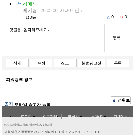
히예?
메기탕
26.05.06 21:20
신고
0
0
답댓글
등록
삭제
수정
신고
불법광고신
목록
고
파워링크 광고
맨위로
공지
모바일 중고차 등록
로그인
회원가입
앱설치
PC버전
전체메뉴
(주) 보배네트워크 대표이사: 김보배
서울 양천구 목동동로 233-1 드림타워 11,12층
사업자번호 : 117-81-64543