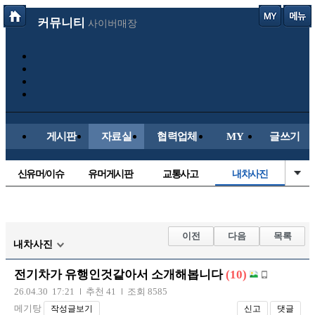
커뮤니티
사이버매장
게시판
자료실
협력업체
MY
글쓰기
신유머/이슈
유머게시판
교통사고
내차사진
국산차
수입차
직찍/특종
자동차사진
후방주의방
레이싱모델
자유사진
군사/무기
이전
다음
목록
내차사진
트럭/버스
항공/해운/철도
올드카/추억
오토바이
전기차가 유행인것같아서 소개해봅니다
(10)
장착시공사진
26.04.30 17:21
추천 41
조회 8585
메기탕
작성글보기
신고
댓글