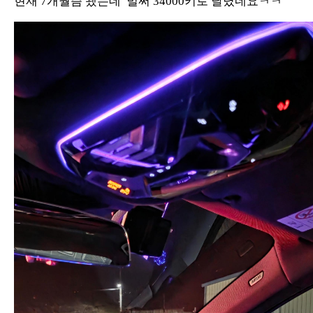
현재 7개월즘 됐는데 벌써 34000키로 달렸네요ㅋㅋ