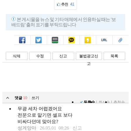
추천
41
본 게시물을 뉴스 및 기타 매체에서 인용하실 때는 '보
배드림' 출처 표기를 부탁드립니다
페북
트윗
밴드
카톡
카스
복사
스크랩
삭제
수정
신고
불법광고신
목록
고
댓글
10
쓰기
등록순
최신순
추천순
무광 세차 어렵겠어요
전문으로 맡기면 셀프 보다
비싸다던데 맞아요?
성게앙마
26.05.01 08:26
신고